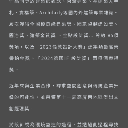
作品刊登於建築師雜誌、台灣建築、準建築人手
札、實構築、Archdaily等國內外建築專業雜誌。
履次獲得全國優良綠建築獎、國家卓越建設獎、
園冶獎、建築金質獎 、金點設計獎... 等約 85項
獎項，以及「2023倫敦設計大賽」建築類最高榮
譽鉑金獎、「2024德國iF 設計獎」兩項個案得
獎。
近年來與企業合作，尋求空間創意與傳統產業升
級的可能性，並榮獲第十一屆高屏南地區傑出文
創經理獎。
將設計視為環境營造的過程、並透過此過程尋找