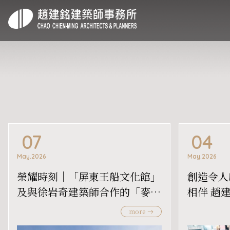
07
04
May.2026
May.2026
榮耀時刻｜「屏東王船文化館」
創造令人
及與徐岩奇建築師合作的「麥寮
相伴 趙
社教園區」，兩案獲 2026 義大
年感恩餐
more
利 A’ Design Award！