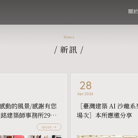
關
News
/
新訊
/
28
Apr.2026
感動的風景/感謝有您
［臺灣建築 AI 沙龍
建銘建築師事務所29週
場次］本所應邀分享
會
more