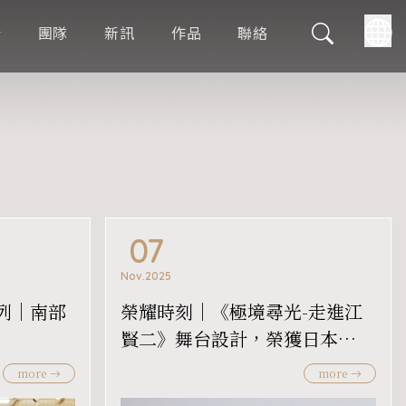
於
團隊
新訊
作品
聯絡
07
Nov.2025
系列｜南部
榮耀時刻｜《極境尋光-走進江
賢二》舞台設計，榮獲日本
2025 Good Design Award！
more
more