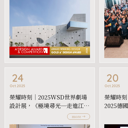
24
20
Oct.2025
Oct.2025
榮耀時刻｜2025WSD世界劇場
榮耀時刻
設計展，《極境尋光─走進江賢
2025德國
二》，入圍舞台設計獎項！
the Be
more