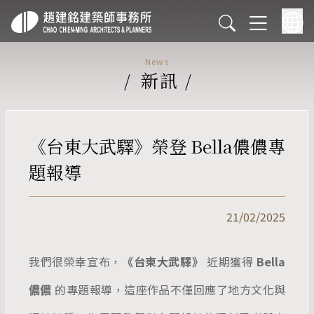
News
/
新訊
/
《台東大武驛》榮登 Bella儂儂專
題報導
21/02/2025
我們很榮幸宣布，
《台東大武驛》
近期獲得
Bella
儂儂
的專題報導，這座作品不僅回應了地方文化與