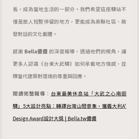
長，成為當地生活的一部分。我們希望這座驛站不
僅是旅人短暫停留的地方，更能成為串聯社區、啟
發對話的文化載體。
感謝
Bella儂儂
的深度報導，透過他們的視角，讓
更多人認識《台東大武驛》如何承載地方情感、詮
釋當代建築對環境的尊重與回應。
閱讀完整報導
：
台東最美休息站「大武之心南迴
驛」5大設計亮點：轉譯台灣山巒意象，獲義大利A'
Design Award設計大獎 | Bella.tw儂儂