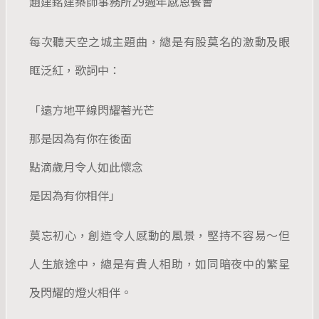
趙建銘建築師事務所29週年感恩餐會
每次聽天空之城主題曲，總是有股莫名的激動及眼
眶泛紅，歌詞中：
「遠方地平線閃耀著光芒
那是因為有你在後面
點滴歲月令人如此懷念
是因為有你相伴」
莫忘初心，創造令人感動的風景，堅持不容易～但
人生旅途中，總是有貴人相助，如同暗夜中的繁星
及閃耀的燈火相伴。